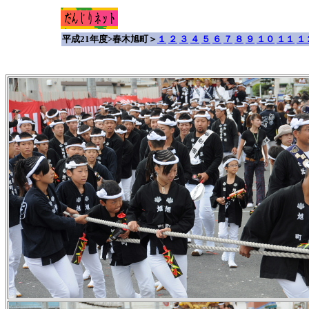
平成21年度>春木旭町＞
１
２
３
４
５
６
７
８
９
１０
１１
１