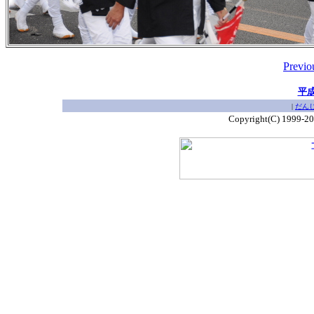
Previo
平
|
だん
Copyright(C) 1999-2