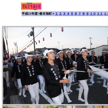
平成21年度>春木旭町＞
１
２
３
４
５
６
７
８
９
１０
１１
１