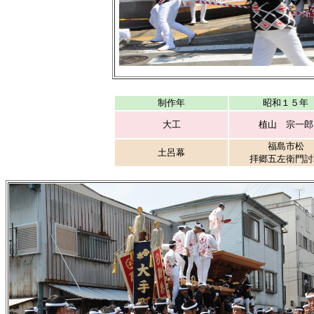
制作年
昭和１５年
大工
植山 宗一郎
福島市松
土呂幕
拝郷五左衛門討