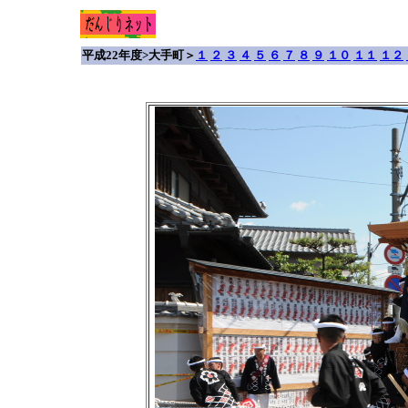
平成22年度>大手町＞
１
２
３
４
５
６
７
８
９
１０
１１
１２