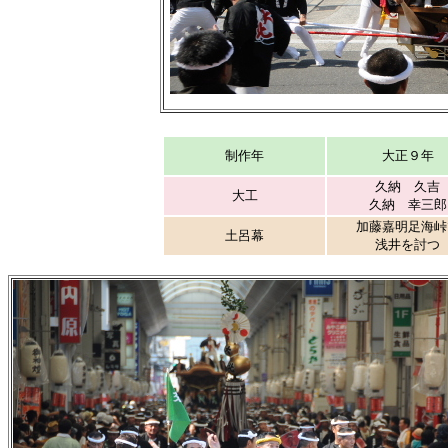
制作年
大正９年
久納 久吉
大工
久納 幸三郎
加藤嘉明足海峠
土呂幕
浅井を討つ