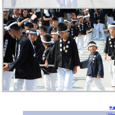
平
|
だん