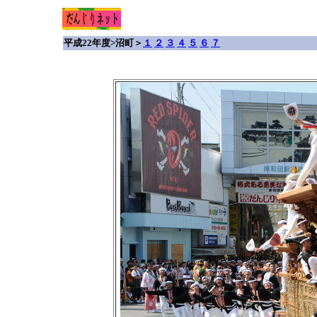
平成22年度>沼町＞
１
２
３
４
５
６
７