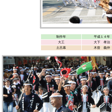
制作年
平成１４年
大工
大下 孝治
土呂幕
木曾 義仲