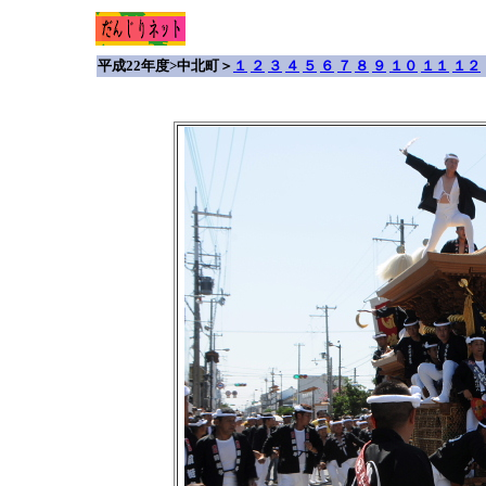
平成22年度>中北町＞
１
２
３
４
５
６
７
８
９
１０
１１
１２