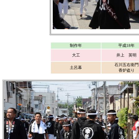
制作年
平成18年
大工
井上 英明
石川五右衛門
土呂幕
香炉盗り