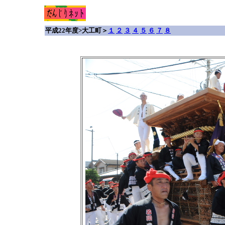
平成22年度>大工町＞
１
２
３
４
５
６
７
８