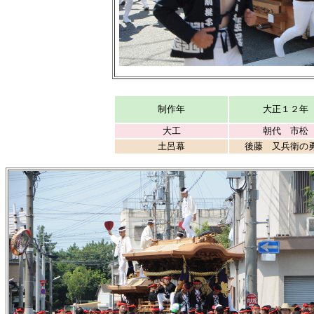
制作年
大正１２年
大工
朝代 市松
土呂幕
後藤 又兵衛の