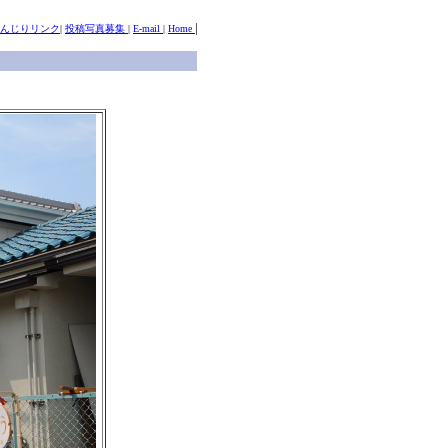
|
んじりリンク
|
投稿写真募集
|
E-mail
|
Home