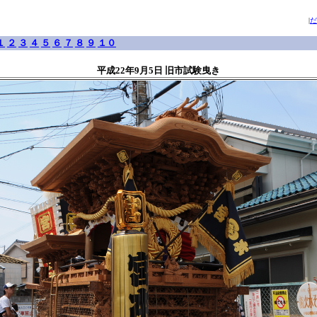
|
だ
１
２
３
４
５
６
７
８
９
１０
平成22年9月5日 旧市試験曳き