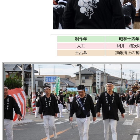
制作年
昭和十四年
大工
絹井 楠次
土呂幕
加藤清正の奮