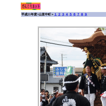
平成21年度>山直中町＞
１
２
３
４
５
６
７
８
９