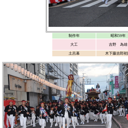
制作年
昭和59年
大工
吉野 為雄
土呂幕
木下藤吉郎初