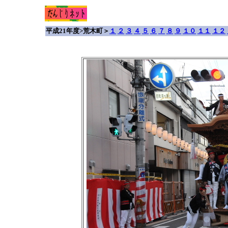
平成21年度>荒木町＞
１
２
３
４
５
６
７
８
９
１０
１１
１２