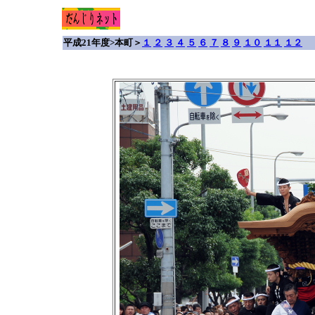
平成21年度>本町＞
１
２
３
４
５
６
７
８
９
１０
１１
１２