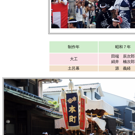
制作年
昭和７年
田端 辰次郎
大工
絹井 楠次郎
土呂幕
源 義経