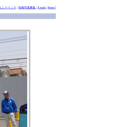
|
んじりリンク
|
投稿写真募集
|
E-mail
|
Home