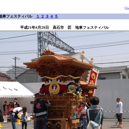
|
だ
匠 地車フェスティバル
１
２
３
４
５
平成21年4月29日 高石市 匠 地車フェスティバル