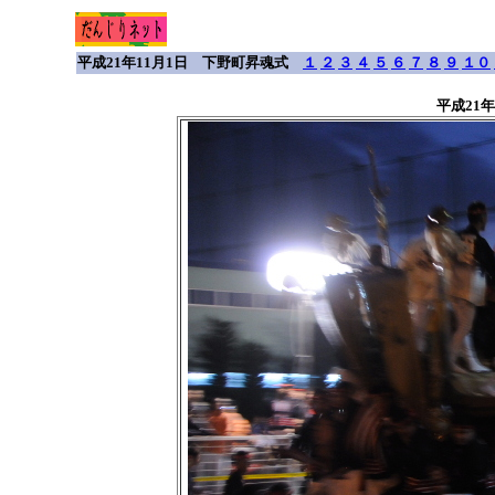
平成21年11月1日 下野町昇魂式
１
２
３
４
５
６
７
８
９
１０
平成21